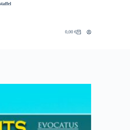
taffel
0,00
€
Warenkorb