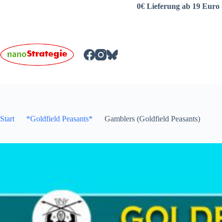
Zum
0€ Lieferung ab 19 Euro 
Inhalt
springen
Start
*Goldfield Peasants*
Gamblers (Goldfield Peasants)